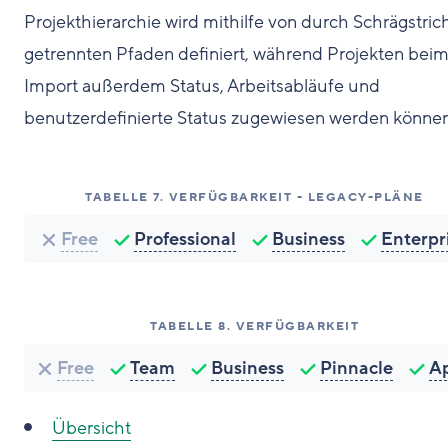
Projekthierarchie wird mithilfe von durch Schrägstric
getrennten Pfaden definiert, während Projekten bei
Import außerdem Status, Arbeitsabläufe und
benutzerdefinierte Status zugewiesen werden können
TABELLE
7
.
VERFÜGBARKEIT - LEGACY-PLÄNE
Free
Professional
Business
Enterpr
TABELLE
8
.
VERFÜGBARKEIT
Free
Team
Business
Pinnacle
A
Übersicht