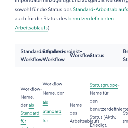
Importdatei hinzugefügt und ausgefüllt werden (gi
sowohl für die Status des
Standard-Arbeitsablauf
auch für die Status des
benutzerdefinierten
Arbeitsablaufs
):
Standardaufgaben-
Standardprojekt-
Be
Workflow
Status
Workflow
Workflow
St
Workflow-
Statusgruppe
-
Workflow-
Name, der
Name für
Name,
den
als
der
als
Name
benutzerdefiniert
Standard
Standard
des
St
Status (Aktiv,
für
für
Arbeitsablaufs
(m
Erledigt,