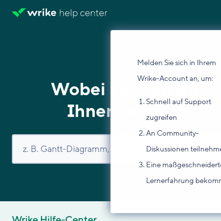
Melden Sie sich in Ihrem
Wrike-Account an, um:
Wobei können wir
Schnell auf Support
Ihnen helfen?
zugreifen
An Community-
Diskussionen teilnehm
Eine maßgeschneidert
Lernerfahrung beko
Wrike Hilfe-Center