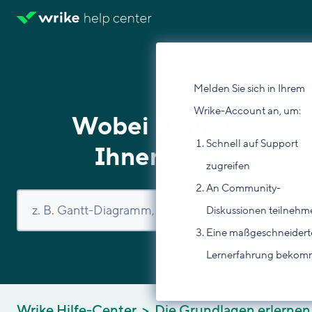
Melden Sie sich in Ihrem
Wrike-Account an, um:
Wobei können wir
Schnell auf Support
Ihnen helfen?
zugreifen
An Community-
Diskussionen teilnehm
Eine maßgeschneidert
Lernerfahrung beko
Wrike Hilfe-Center
Die Grundlagen erlernen