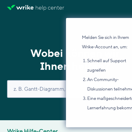
Melden Sie sich in Ihrem
Wrike-Account an, um:
Wobei können wir
Schnell auf Support
Ihnen helfen?
zugreifen
An Community-
Diskussionen teilnehm
Eine maßgeschneidert
Lernerfahrung beko
Wrike Hilfe-Center