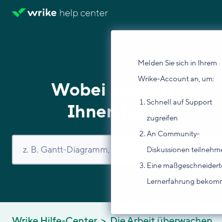
Melden Sie sich in Ihrem
Wrike-Account an, um:
Wobei können wir
Schnell auf Support
Ihnen helfen?
zugreifen
An Community-
Diskussionen teilnehm
Eine maßgeschneidert
Lernerfahrung beko
Wrike Hilfe-Center
Die Arbeit überwachen