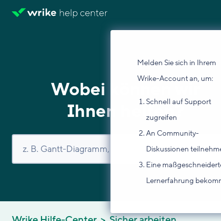
Melden Sie sich in Ihrem
Wrike-Account an, um:
Wobei können wir
Schnell auf Support
Ihnen helfen?
zugreifen
An Community-
Diskussionen teilnehm
Eine maßgeschneidert
Lernerfahrung beko
Wrike Hilfe-Center
Sicher arbeiten