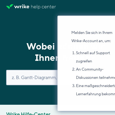
Melden Sie sich in Ihrem
Wrike-Account an, um:
Wobei können wir
Schnell auf Support
Ihnen helfen?
zugreifen
An Community-
Diskussionen teilnehm
Eine maßgeschneidert
Lernerfahrung beko
Wrike Hilfe-Center