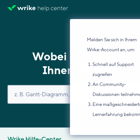
Melden Sie sich in Ihrem
Wrike-Account an, um:
Wobei können wir
Schnell auf Support
Ihnen helfen?
zugreifen
An Community-
Diskussionen teilnehm
Eine maßgeschneidert
Lernerfahrung beko
Wrike Hilfe-Center