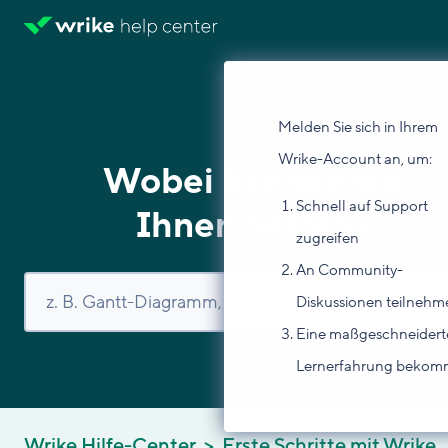
Melden Sie sich in Ihrem
Wrike-Account an, um:
Wobei können wir
Schnell auf Support
Ihnen helfen?
zugreifen
An Community-
Diskussionen teilnehm
Eine maßgeschneidert
Lernerfahrung beko
Wrike Hilfe-Center
Erste Schritte mit Wrike