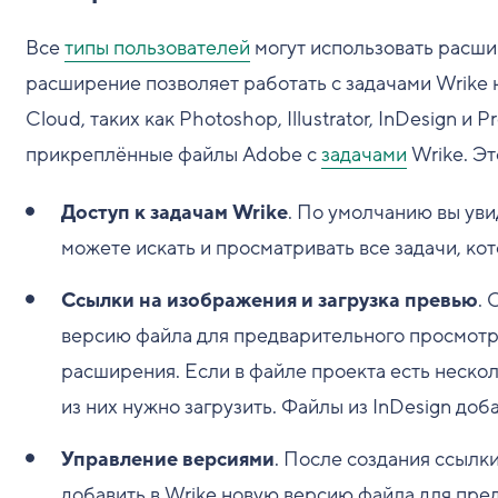
Все
типы пользователей
могут использовать расшир
расширение позволяет работать с задачами Wrike
Cloud, таких как Photoshop, Illustrator, InDesign и 
прикреплённые файлы Adobe с
задачами
Wrike. Э
Доступ к задачам Wrike
. По умолчанию вы уви
можете искать и просматривать все задачи, ко
Ссылки на изображения и загрузка превью
. 
версию файла для предварительного просмотра
расширения. Если в файле проекта есть неско
из них нужно загрузить. Файлы из InDesign доб
Управление версиями
. После создания ссылк
добавить в Wrike новую версию файла для пре