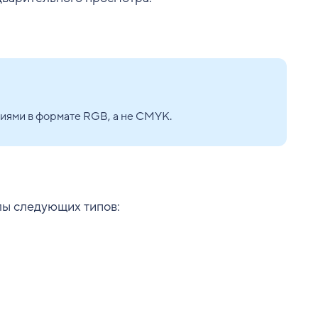
иями в формате RGB, а не CMYK.
лы следующих типов: