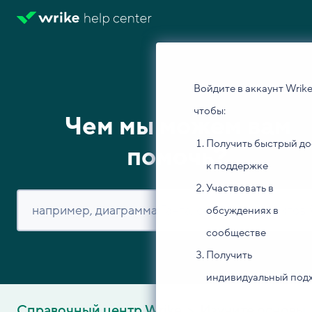
Войдите в аккаунт Wrike
чтобы:
Чем мы можем вам
Получить быстрый до
помочь?
к поддержке
Участвовать в
обсуждениях в
сообществе
Получить
индивидуальный под
Справочный центр Wrike
Изучите основы