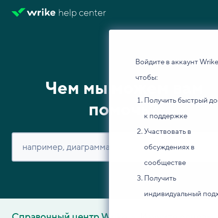
Войдите в аккаунт Wrike
чтобы:
Чем мы можем вам
Получить быстрый до
помочь?
к поддержке
Участвовать в
обсуждениях в
сообществе
Получить
индивидуальный под
Справочный центр Wrike
Изучите основы