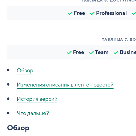
ТАБЛИЦА
6
.
ДОСТУПНОС
Free
Professional
ТАБЛИЦА
7
.
ДО
Free
Team
Busin
Обзор
Изменения описания в ленте новостей
История версий
Что дальше?
Обзор