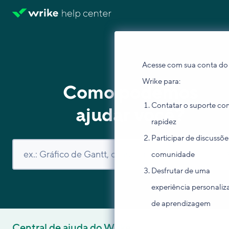
Acesse com sua conta do
Wrike para:
Como podemos
Contatar o suporte co
ajudar você?
rapidez
Participar de discussõe
comunidade
Desfrutar de uma
experiência personaliz
de aprendizagem
Central de ajuda do Wrike