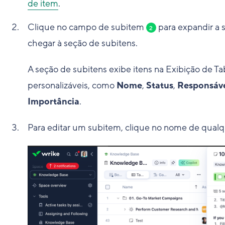
de item
.
Clique no campo de subitem
para expandir a s
2
chegar à seção de subitens.
A seção de subitens exibe itens na Exibição de Ta
personalizáveis, como
Nome
,
Status
,
Responsáv
Importância
.
Para editar um subitem, clique no nome de qualqu