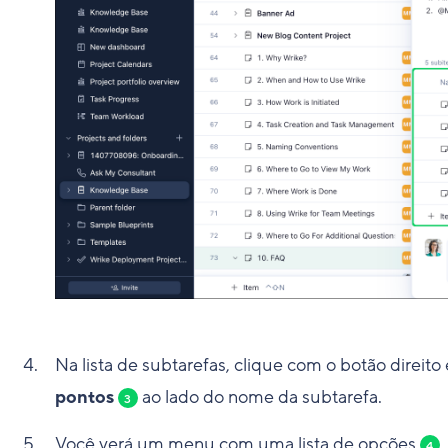
Na lista de subtarefas, clique com o botão direi
pontos
ao lado do nome da subtarefa.
3
Você verá um menu com uma lista de opções
.
4