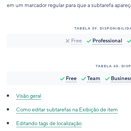
em um marcador regular para que a subtarefa apareç
TABELA
59
.
DISPONIBILID
Free
Professional
TABELA
60
.
DIS
Free
Team
Busines
Visão geral
Como editar subtarefas na Exibição de item
Editando tags de localização