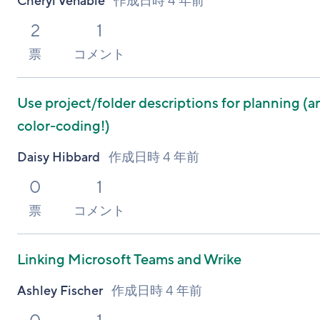
Cheryl Venable
作成日時
4 年前
2
1
票
コメント
Use project/folder descriptions for planning (a
color-coding!)
Daisy Hibbard
作成日時
4 年前
0
1
票
コメント
Linking Microsoft Teams and Wrike
Ashley Fischer
作成日時
4 年前