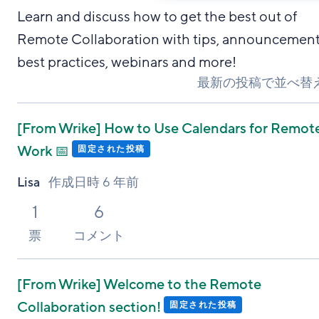
Learn and discuss how to get the best out of
Remote Collaboration with tips, announcement
best practices, webinars and more!
最新の投稿で並べ替
[From Wrike]
How to Use Calendars for Remot
Work 📅
固定された投稿
Lisa
作成日時
6 年前
1
6
票
コメント
[From Wrike]
Welcome to the Remote
Collaboration section!
固定された投稿