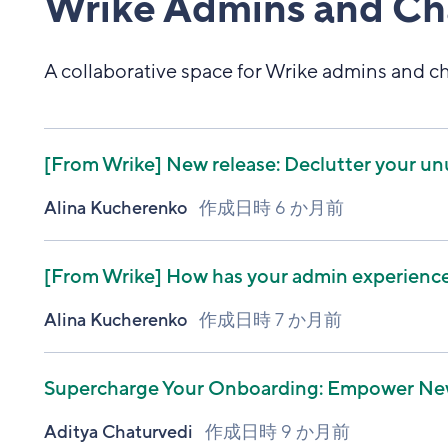
Wrike Admins and C
A collaborative space for Wrike admins and 
[From Wrike]
New release: Declutter your un
Alina Kucherenko
作成日時
6 か月前
[From Wrike]
How has your admin experience
Alina Kucherenko
作成日時
7 か月前
Supercharge Your Onboarding: Empower New 
Aditya Chaturvedi
作成日時
9 か月前