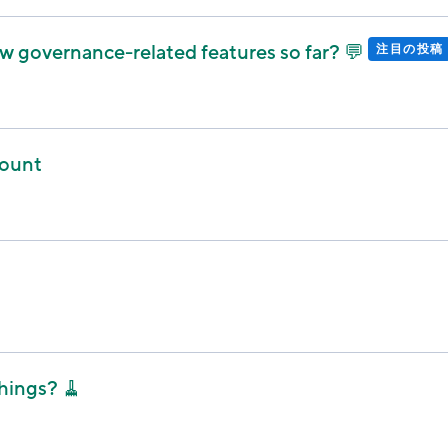
w governance-related features so far? 💬
注目の投稿
count
hings? 🧹