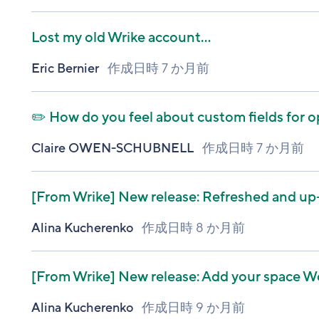
Lost my old Wrike account...
Eric Bernier
作成日時
7 か月前
✏️ How do you feel about custom fields for o
Claire OWEN-SCHUBNELL
作成日時
7 か月前
[From Wrike]
New release: Refreshed and up-
Alina Kucherenko
作成日時
8 か月前
[From Wrike]
New release: Add your space W
Alina Kucherenko
作成日時
9 か月前