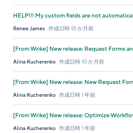
HELP!!! My custom fields are not automatical
Renee James
作成日時
10 か月前
[From Wrike]
New release: Request Forms and
Alina Kucherenko
作成日時
10 か月前
[From Wrike]
New release: New Request Forms
Alina Kucherenko
作成日時
1 年前
[From Wrike]
New release: Optimize Workflow
Alina Kucherenko
作成日時
1 年前