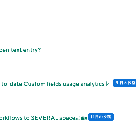
pen text entry?
to-date Custom fields usage analytics 📈
注目の投稿
orkflows to SEVERAL spaces! 🏡
注目の投稿