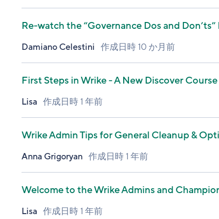
Re-watch the “Governance Dos and Don’ts” 
Damiano Celestini
作成日時
10 か月前
First Steps in Wrike - A New Discover Course
Lisa
作成日時
1 年前
Wrike Admin Tips for General Cleanup & Opt
Anna Grigoryan
作成日時
1 年前
Welcome to the Wrike Admins and Champio
Lisa
作成日時
1 年前