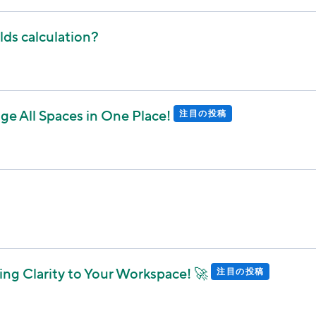
lds calculation?
ge All Spaces in One Place!
注目の投稿
ng Clarity to Your Workspace! 🚀
注目の投稿