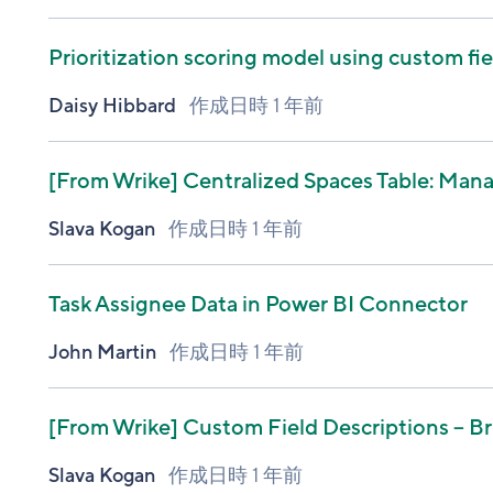
Prioritization scoring model using custom fie
Daisy Hibbard
作成日時
1 年前
[From Wrike]
Centralized Spaces Table: Mana
Slava Kogan
作成日時
1 年前
Task Assignee Data in Power BI Connector
John Martin
作成日時
1 年前
[From Wrike]
Custom Field Descriptions – Bri
Slava Kogan
作成日時
1 年前