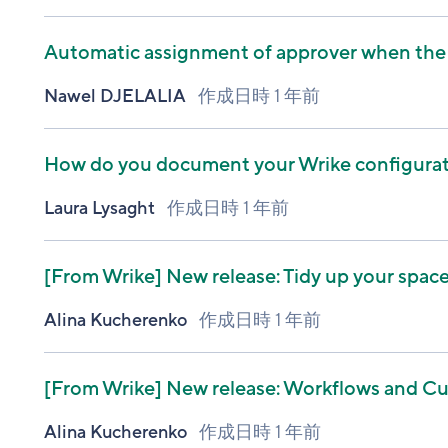
Automatic assignment of approver when the s
Nawel DJELALIA
作成日時
1 年前
How do you document your Wrike configurat
Laura Lysaght
作成日時
1 年前
[From Wrike]
New release: Tidy up your spaces
Alina Kucherenko
作成日時
1 年前
[From Wrike]
New release: Workflows and Cu
Alina Kucherenko
作成日時
1 年前