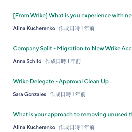
[From Wrike]
What is you experience with ne
Alina Kucherenko
作成日時
1 年前
Company Split - Migration to New Wrike Ac
Anna Schild
作成日時
1 年前
Wrike Delegate - Approval Clean Up
Sara Gonzales
作成日時
1 年前
What is your approach to removing unused t
Alina Kucherenko
作成日時
1 年前