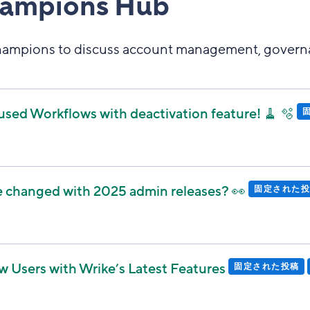
hampions Hub
champions to discuss account management, governan
used Workflows with deactivation feature! 🧹 🫧
 changed with 2025 admin releases? 👀
固定された投
Users with Wrike’s Latest Features
固定された投稿