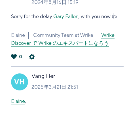
2024年8月16日 15:19
Sorry for the delay
Gary Fallon
, with you now 👍
Elaine
Community Team at Wrike
Wrike
Discover で Wrike のエキスパートになろう
0
は
い
Vang Her
2025年3月21日 21:51
Elaine
,