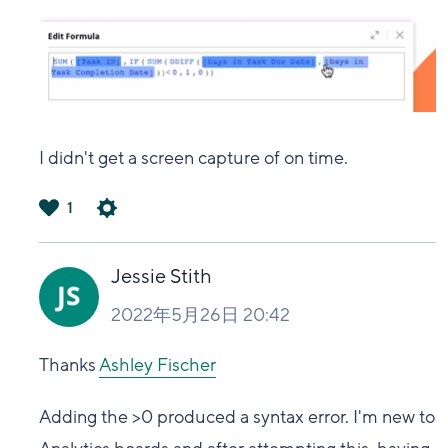
I didn't get a screen capture of on time.
1
は
い
Jessie Stith
2022年5月26日 20:42
Thanks
Ashley Fischer
Adding the >0 produced a syntax error. I'm new to