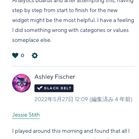
Analytics boards and after attempting this, having
step by step from start to finish for the new
widget might be the most helpful. I have a feeling
I did something wrong with categories or values
someplace else.
0
は
い
Ashley Fischer
2022年5月27日 12:09
(編集済み
4 年前
)
Jessie Stith
I played around this morning and found that all I