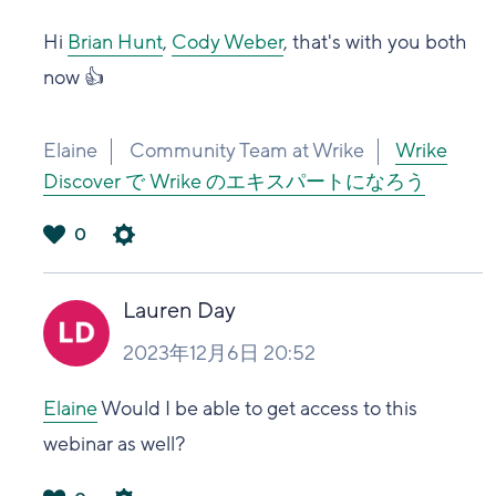
Hi
Brian Hunt
,
Cody Weber
, that's with you both
now 👍
Elaine
Community Team at Wrike
Wrike
Discover で Wrike のエキスパートになろう
0
は
い
Lauren Day
2023年12月6日 20:52
Elaine
Would I be able to get access to this
webinar as well?