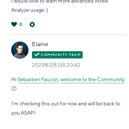
I would love to learn more advanced Wrike
Analyze usage :)
0
は
い
Elaine
2023年2月2日 20:42
Hi
Sébastien Faucon
,
welcome to the Community
🙂
I'm checking this out for now and will be back to
you ASAP!