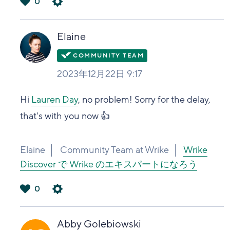
0
は
い
Elaine
2023年12月22日 9:17
Hi
Lauren Day
, no problem! Sorry for the delay,
that's with you now 👍
Elaine
Community Team at Wrike
Wrike
Discover で Wrike のエキスパートになろう
0
は
い
Abby Golebiowski