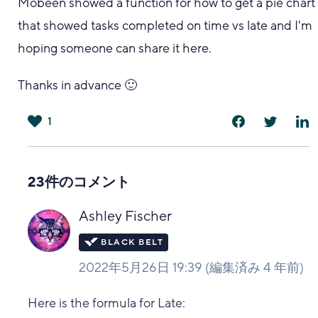
Mobeen showed a function for how to get a pie chart
that showed tasks completed on time vs late and I'm
hoping someone can share it here.
Thanks in advance
🙂
1
は
い
23件のコメント
Ashley Fischer
2022年5月26日 19:39
(編集済み
4 年前
)
Here is the formula for Late: