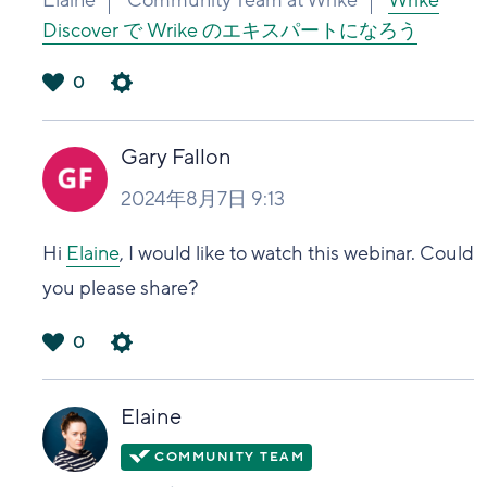
Discover で Wrike のエキスパートになろう
0
は
い
Gary Fallon
2024年8月7日 9:13
Hi
Elaine
, I would like to watch this webinar. Could
you please share?
0
は
い
Elaine