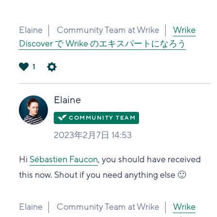
Elaine
Community Team at Wrike
Wrike
Discover で Wrike のエキスパートになろう
1
は
い
Elaine
2023年2月7日 14:53
Hi
Sébastien Faucon
, you should have received
this now. Shout if you need anything else 🙂
Elaine
Community Team at Wrike
Wrike