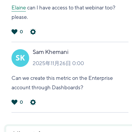
Elaine
can I have access to that webinar too?
please.
0
は
い
Sam Khemani
2025年11月26日 0:00
Can we create this metric on the Enterprise
account through Dashboards?
0
は
い