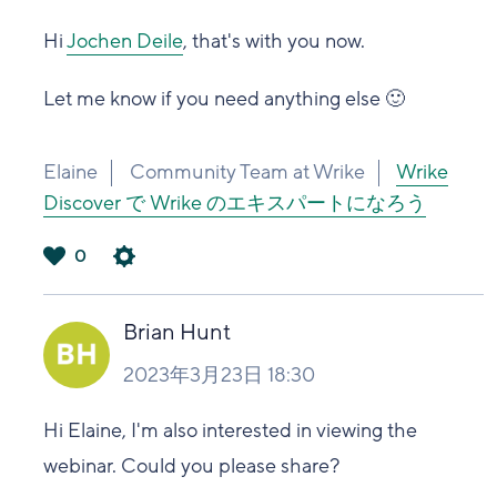
Hi
Jochen Deile
, that's with you now.
Let me know if you need anything else 🙂
Elaine
Community Team at Wrike
Wrike
Discover で Wrike のエキスパートになろう
0
は
い
Brian Hunt
2023年3月23日 18:30
Hi Elaine, I'm also interested in viewing the
webinar. Could you please share?