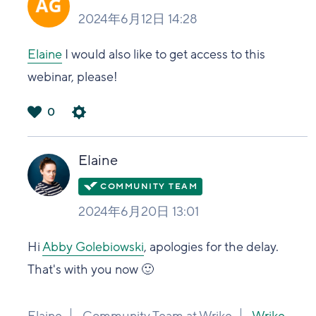
2024年6月12日 14:28
Elaine
I would also like to get access to this
webinar, please!
0
は
い
Elaine
2024年6月20日 13:01
Hi
Abby Golebiowski
, apologies for the delay.
That's with you now 🙂
Elaine
Community Team at Wrike
Wrike