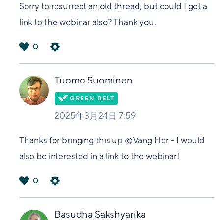
Sorry to resurrect an old thread, but could I get a
link to the webinar also? Thank you.
0
は
い
Tuomo Suominen
2025年3月24日 7:59
Thanks for bringing this up @Vang Her - I would
also be interested in a link to the webinar!
0
は
い
Basudha Sakshyarika