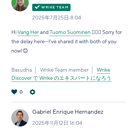
2025年7月25日 8:04
Hi
Vang Her
and
Tuomo Suominen
🙋🏻‍♀️ Sorry for
the delay here—I’ve shared it with both of you
now!😊
Basudha
Wrike Team member
Wrike
Discover で Wrike のエキスパートになろう
0
は
い
Gabriel Enrique Hernandez
2025年11月12日 16:04