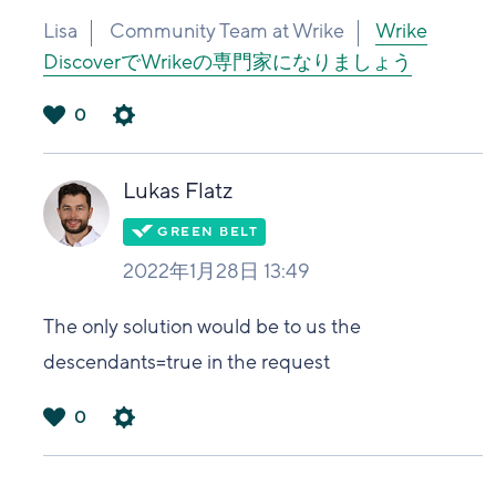
Lisa
Community Team at Wrike
Wrike
DiscoverでWrikeの専門家になりましょう
0
は
い
Lukas Flatz
2022年1月28日 13:49
The only solution would be to us the
descendants=true in the request
0
は
い