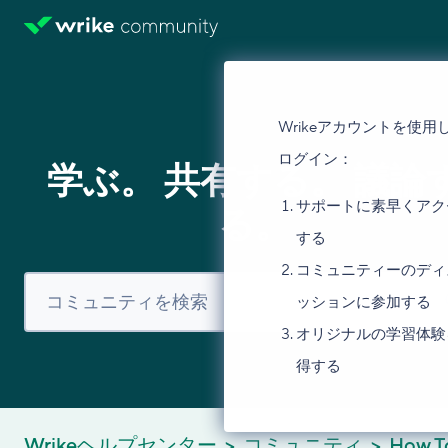
Wrikeアカウントを使用
ログイン：
学ぶ。 共有する。 議論
サポートに素早くアク
る。
する
コミュニティーのディ
ッションに参加する
オリジナルの学習体験
得する
Wrikeヘルプセンター
コミュニティ
How T