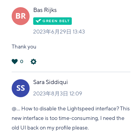
い
Bas Rijks
2023年6月29日 13:43
Thank you
0
は
い
Sara Siddiqui
2023年8月3日 12:09
@...
How to disable the Lightspeed interface? This
new interface is too time-consuming, I need the
old UI back on my profile please.