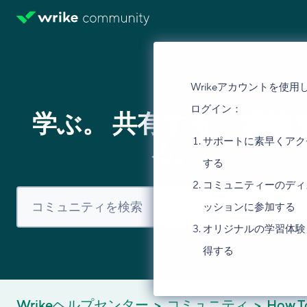
Wrikeアカウントを使用
ログイン：
学ぶ。 共有する。 議論
サポートに素早くアク
る。
する
コミュニティーのディ
ッションに参加する
オリジナルの学習体験
得する
Wrikeヘルプセンター
コミュニティ
How T