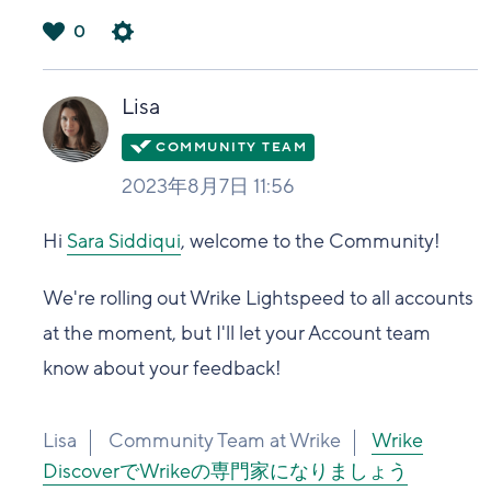
0
は
い
Lisa
2023年8月7日 11:56
Hi
Sara Siddiqui
, welcome to the Community!
We're rolling out Wrike Lightspeed to all accounts
at the moment, but I'll let your Account team
know about your feedback!
Lisa
Community Team at Wrike
Wrike
DiscoverでWrikeの専門家になりましょう