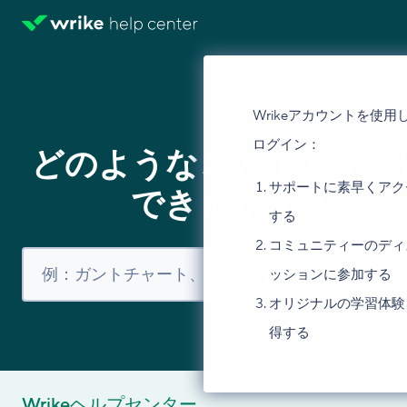
Wrikeアカウントを使用
ログイン：
どのようなことでお手伝
サポートに素早くアク
できますか？
する
コミュニティーのディ
ッションに参加する
オリジナルの学習体験
得する
Wrikeヘルプセンター