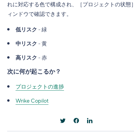
れに対応する色で構成され、［プロジェクトの状態
ィンドウで確認できます。
低リスク
- 緑
中リスク
- 黄
高リスク
- 赤
次に何が起こるか？
プロジェクトの進捗
Wrike Copilot