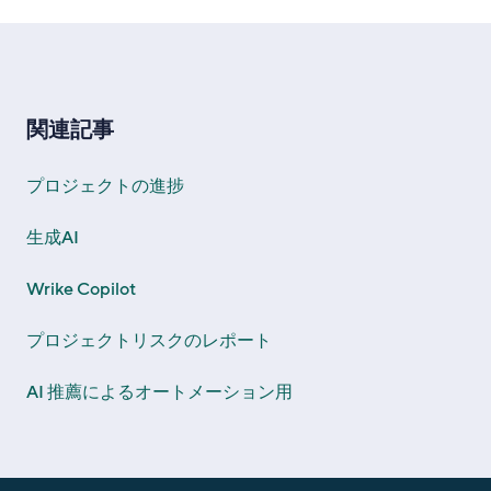
関連記事
プロジェクトの進捗
生成AI
Wrike Copilot
プロジェクトリスクのレポート
AI 推薦によるオートメーション用