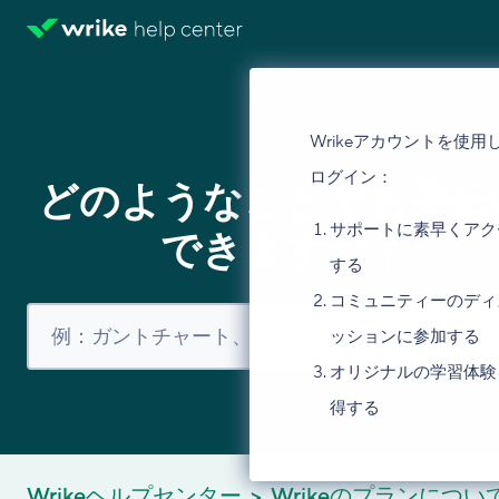
Wrikeアカウントを使用
ログイン：
どのようなことでお手伝
サポートに素早くアク
できますか？
する
コミュニティーのディ
ッションに参加する
オリジナルの学習体験
得する
Wrikeヘルプセンター
Wrikeのプランについ