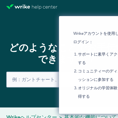
Wrikeアカウントを使用
ログイン：
どのようなことでお手伝
サポートに素早くアク
できますか？
する
コミュニティーのディ
ッションに参加する
オリジナルの学習体験
得する
Wrikeヘルプセンター
基本的な機能について