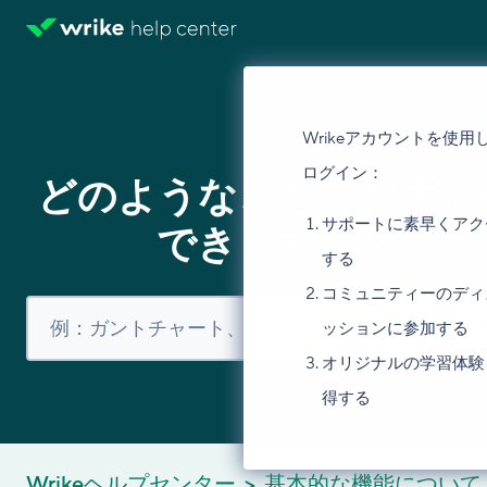
Wrikeアカウントを使用
ログイン：
どのようなことでお手伝
サポートに素早くアク
できますか？
する
コミュニティーのディ
ッションに参加する
オリジナルの学習体験
得する
Wrikeヘルプセンター
基本的な機能について