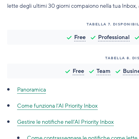
lette degli ultimi 30 giorni compaiono nella tua Inbox,
TABELLA
7
.
DISPONIBIL
Free
Professional
TABELLA
8
.
DI
Free
Team
Busin
Panoramica
Come funziona l’AI Priority Inbox
Gestire le notifiche nell’AI Priority Inbox
Come contrassegnare le notifiche come lette 