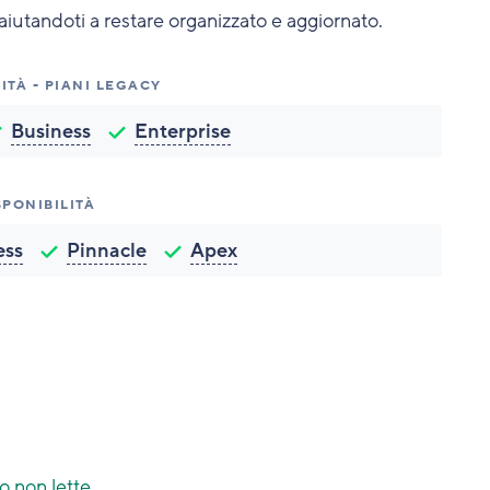
 aiutandoti a restare organizzato e aggiornato.
ITÀ - PIANI LEGACY
Business
Enterprise
SPONIBILITÀ
ess
Pinnacle
Apex
o non lette