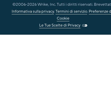
©2006-
2026
Wrike, Inc. Tutti i diritti riservati. Brevettat
Informativa sulla privacy
.
Termini di servizio
.
Preferenze d
Cookie
Le Tue Scelte di Privacy