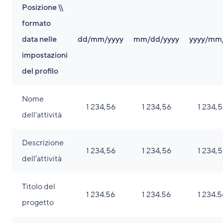
Posizione \\
formato
data nelle
dd/mm/yyyy
mm/dd/yyyy
yyyy/mm
impostazioni
del profilo
Nome
1 234,56
1 234,56
1 234,
dell'attività
Descrizione
1 234,56
1 234,56
1 234,
dell’attività
Titolo del
1 234.56
1 234.56
1 234.5
progetto