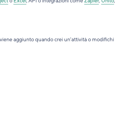
ject
o
Excel
, API o integrazioni come
Zapier
,
Unito
,
o viene aggiunto quando crei un'attività o modifichi