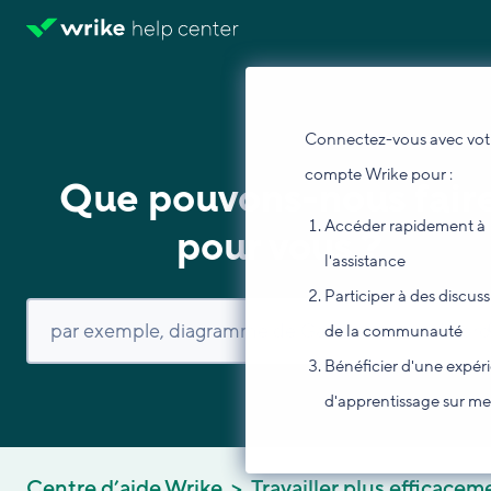
Connectez-vous avec vot
compte Wrike pour :
Que pouvons-nous fair
Accéder rapidement à
pour vous ?
l'assistance
Participer à des discus
de la communauté
Bénéficier d'une expér
d'apprentissage sur m
Centre d’aide Wrike
Travailler plus efficacem