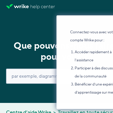
Connectez-vous avec vot
compte Wrike pour :
Que pouvons-nous fair
Accéder rapidement à
pour vous ?
l'assistance
Participer à des discus
de la communauté
Bénéficier d'une expér
d'apprentissage sur m
Centre d’aide Wrike
Travaillez en toute sécur