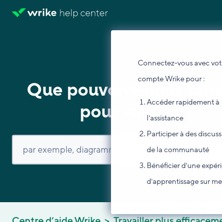
Connectez-vous avec vot
compte Wrike pour :
Que pouvons-nous fair
Accéder rapidement à
pour vous ?
l'assistance
Participer à des discus
de la communauté
Bénéficier d'une expér
d'apprentissage sur m
Centre d’aide Wrike
Travailler plus efficacem