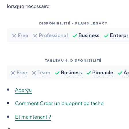
lorsque nécessaire.
DISPONIBILITÉ - PLANS LEGACY
Free
Professional
Business
Enterpr
TABLEAU
6
.
DISPONIBILITÉ
Free
Team
Business
Pinnacle
A
Aperçu
Comment
Créer un blueprint de tâche
Et maintenant ?