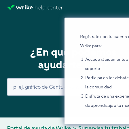
Regístrate con tu cuenta 
Wrike para:
¿En qué podemos
Accede rápidamente a
ayudarte hoy?
soporte
Participa en los debate
la comunidad
Disfruta de una experi
de aprendizaje a tu me
Portal de ayuda de Wrike
Supervisa tu trabaj