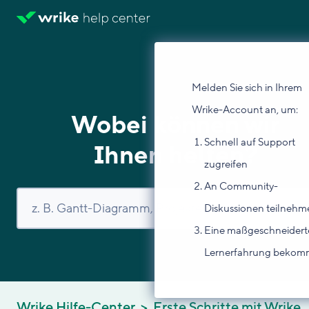
Melden Sie sich in Ihrem
Wrike-Account an, um:
Wobei können wir
Schnell auf Support
Ihnen helfen?
zugreifen
An Community-
Diskussionen teilnehm
Eine maßgeschneidert
Lernerfahrung beko
Wrike Hilfe-Center
Erste Schritte mit Wrike