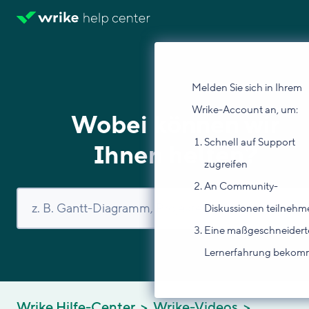
Melden Sie sich in Ihrem
Wrike-Account an, um:
Wobei können wir
Schnell auf Support
Ihnen helfen?
zugreifen
An Community-
Diskussionen teilnehm
Eine maßgeschneidert
Lernerfahrung beko
Wrike Hilfe-Center
Wrike-Videos
.