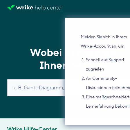
Melden Sie sich in Ihrem
Wrike-Account an, um:
Wobei können wir
Schnell auf Support
Ihnen helfen?
zugreifen
An Community-
Diskussionen teilnehm
Eine maßgeschneidert
Lernerfahrung beko
Wrike Hilfe-Center