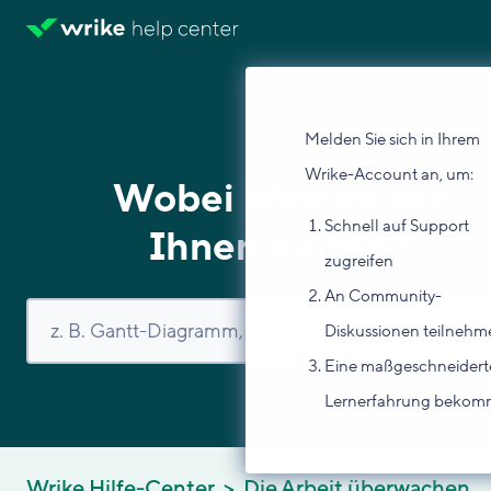
Melden Sie sich in Ihrem
Wrike-Account an, um:
Wobei können wir
Schnell auf Support
Ihnen helfen?
zugreifen
An Community-
Diskussionen teilnehm
Eine maßgeschneidert
Lernerfahrung beko
Wrike Hilfe-Center
Die Arbeit überwachen