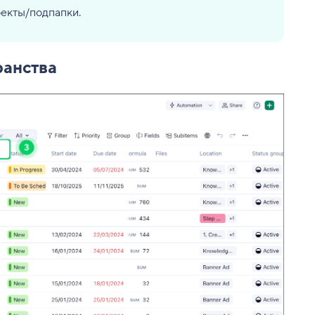
екты/подпапки.
ранства