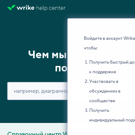
Войдите в аккаунт Wrike
чтобы:
Чем мы можем вам
Получить быстрый до
помочь?
к поддержке
Участвовать в
обсуждениях в
сообществе
Получить
индивидуальный под
Справочный центр Wrike
Изучите основы