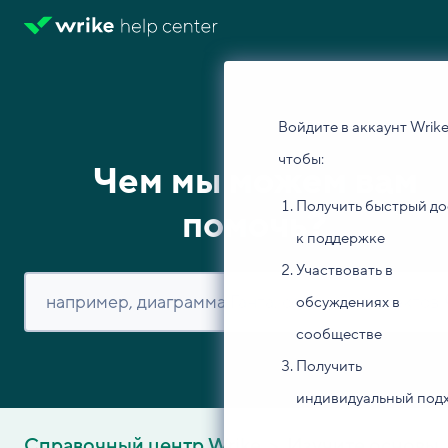
Войдите в аккаунт Wrike
чтобы:
Чем мы можем вам
Получить быстрый до
помочь?
к поддержке
Участвовать в
обсуждениях в
сообществе
Получить
индивидуальный под
Справочный центр Wrike
Изучите основы