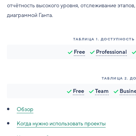
отчётность высокого уровня, отслеживание этапов
диаграммой Ганта.
ТАБЛИЦА
1
.
ДОСТУПНОСТЬ
Free
Professional
ТАБЛИЦА
2
.
Д
Free
Team
Busin
Обзор
Когда нужно использовать проекты