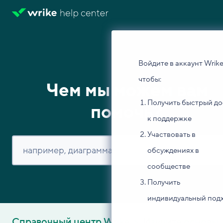
Войдите в аккаунт Wrike
чтобы:
Чем мы можем вам
Получить быстрый до
помочь?
к поддержке
Участвовать в
обсуждениях в
сообществе
Получить
индивидуальный под
Справочный центр Wrike
Изучите основы