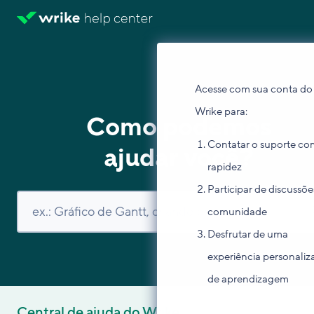
Acesse com sua conta do
Wrike para:
Como podemos
Contatar o suporte co
ajudar você?
rapidez
Participar de discussõe
comunidade
Desfrutar de uma
experiência personaliz
de aprendizagem
Central de ajuda do Wrike