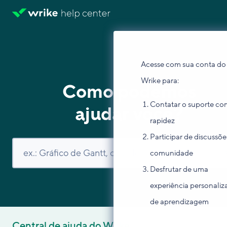
Acesse com sua conta do
Wrike para:
Como podemos
Contatar o suporte co
ajudar você?
rapidez
Participar de discussõe
comunidade
Desfrutar de uma
experiência personaliz
de aprendizagem
Central de ajuda do Wrike