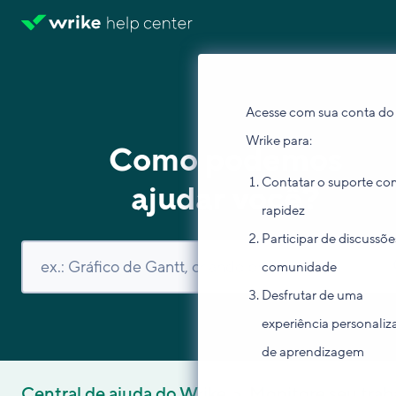
Acesse com sua conta do
Wrike para:
Como podemos
Contatar o suporte co
ajudar você?
rapidez
Participar de discussõe
comunidade
Desfrutar de uma
experiência personaliz
de aprendizagem
Central de ajuda do Wrike
Monitore seu trab