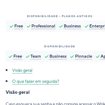
DISPONIBILIDADE - PLANOS ANTIGOS
Free
Professional
Business
Enterpr
DISPONIBILIDADE
Free
Team
Business
Pinnacle
A
Visão geral
O que fazer em seguida?
Visão geral
Caso esqueça sua senha e não consiga acessar o Wrik