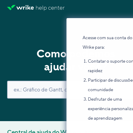
Acesse com sua conta do
Wrike para:
Como podemos
Contatar o suporte co
ajudar você?
rapidez
Participar de discussõe
comunidade
Desfrutar de uma
experiência personaliz
de aprendizagem
Central de ajuda do Wrike
Aprenda o básico