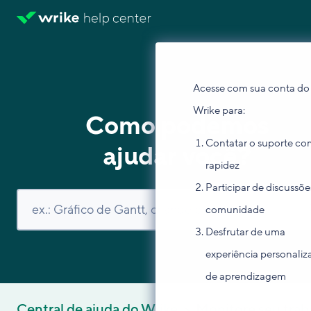
Acesse com sua conta do
Wrike para:
Como podemos
Contatar o suporte co
ajudar você?
rapidez
Participar de discussõe
comunidade
Desfrutar de uma
experiência personaliz
de aprendizagem
Central de ajuda do Wrike
Monitore seu trab