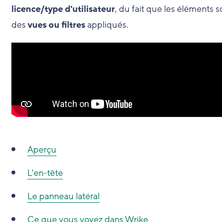
licence/type d'utilisateur
, du fait que les éléments 
des
vues ou filtres
appliqués.
Aperçu
L'en-tête
Le panneau latéral
Ce que vous voyez dans Wrike