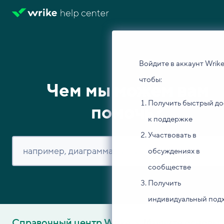
Войдите в аккаунт Wrike
чтобы:
Чем мы можем вам
Получить быстрый до
помочь?
к поддержке
Участвовать в
обсуждениях в
сообществе
Получить
индивидуальный под
Справочный центр Wrike
Изучите основы