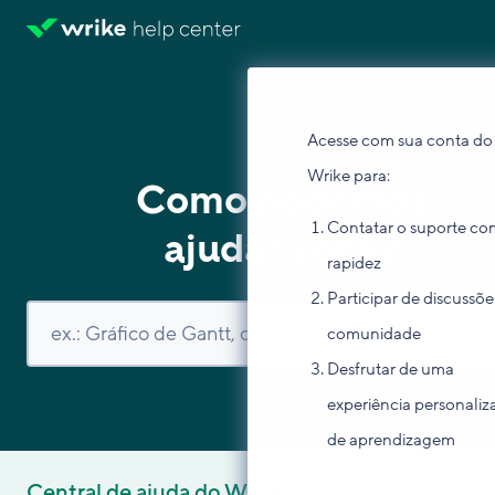
Acesse com sua conta do
Wrike para:
Como podemos
Contatar o suporte co
ajudar você?
rapidez
Participar de discussõe
comunidade
Desfrutar de uma
experiência personaliz
de aprendizagem
Central de ajuda do Wrike